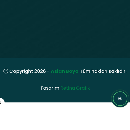
Copyright 2026 -
Aslan Boya
Tüm hakları saklıdır.
Tasarım
Retina Grafik
0%
×