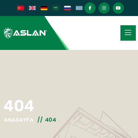
404
ANASAYFA
404