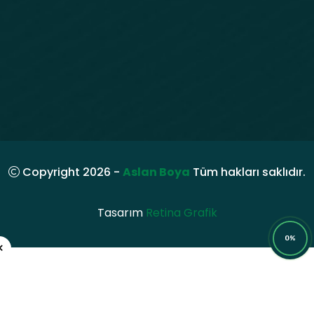
Copyright 2026 -
Aslan Boya
Tüm hakları saklıdır.
Tasarım
Retina Grafik
0%
×