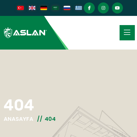
404
ANASAYFA
404