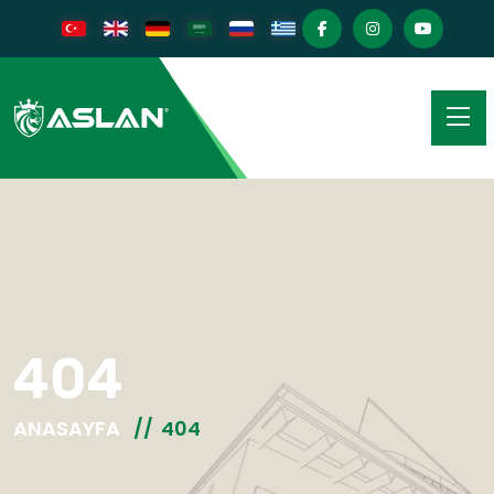
404
ANASAYFA
404