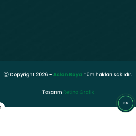
Copyright 2026 -
Aslan Boya
Tüm hakları saklıdır.
Tasarım
Retina Grafik
0%
×