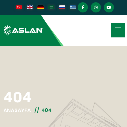
404
ANASAYFA
404