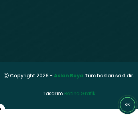
Copyright 2026 -
Aslan Boya
Tüm hakları saklıdır.
Tasarım
Retina Grafik
0%
×