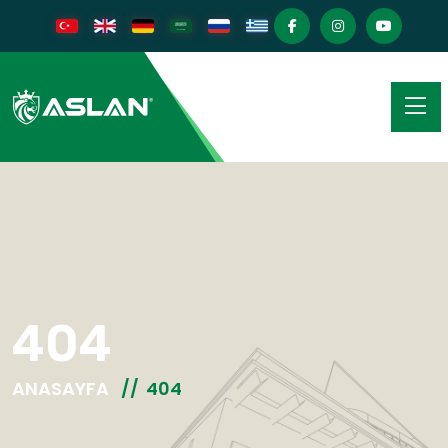
404
ANASAYFA
404