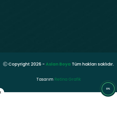
Copyright 2026 -
Aslan Boya
Tüm hakları saklıdır.
Tasarım
Retina Grafik
0%
×