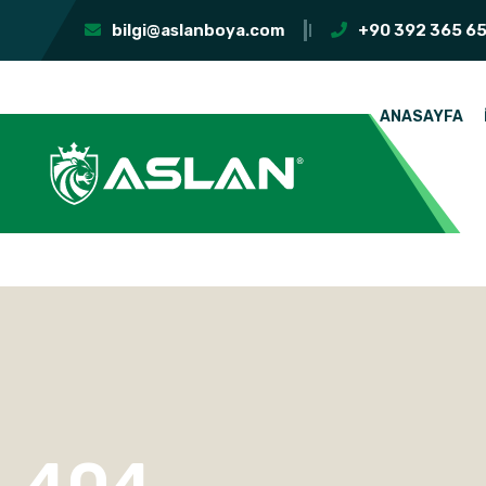
bilgi@aslanboya.com
+90 392 365 65
ANASAYFA