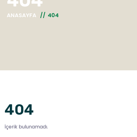
404
ANASAYFA
404
404
İçerik bulunamadı.