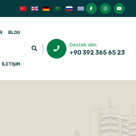
R
BLOG
Destek alın
+90 392 365 65 23
İLETIŞIM