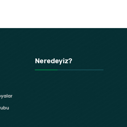
Neredeyiz?
oyalar
rubu