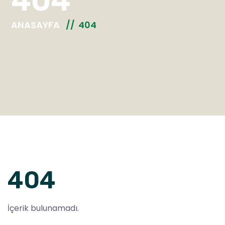
404
ANASAYFA
404
404
İçerik bulunamadı.