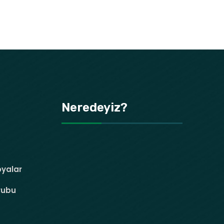
Neredeyiz?
oyalar
rubu