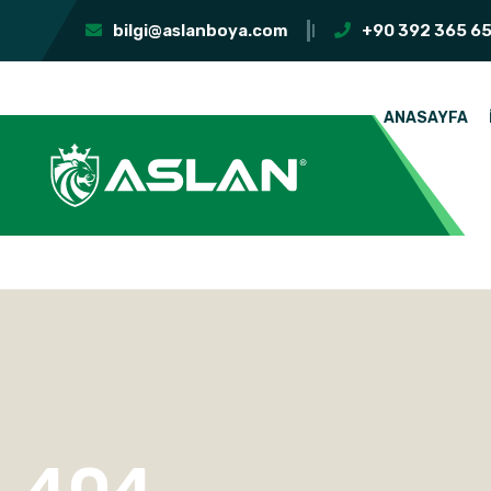
bilgi@aslanboya.com
+90 392 365 65
ANASAYFA