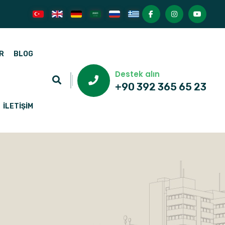
R
BLOG
Destek alın
+90 392 365 65 23
İLETIŞIM