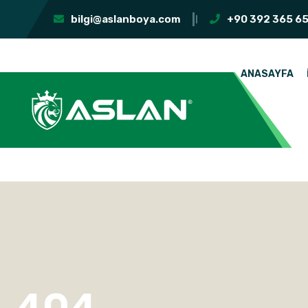
bilgi@aslanboya.com
+90 392 365 65
ANASAYFA