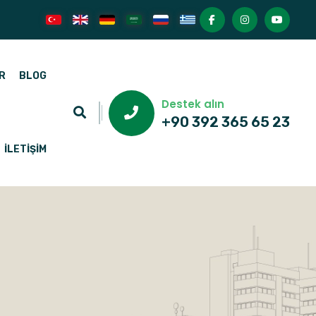
R
BLOG
Destek alın
+90 392 365 65 23
İLETIŞIM