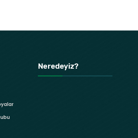
Neredeyiz?
oyalar
rubu