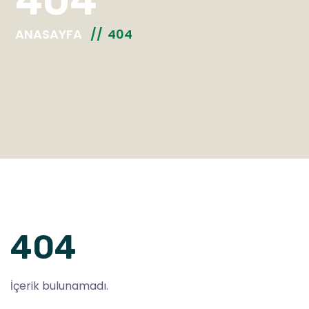
404
ANASAYFA
404
404
İçerik bulunamadı.