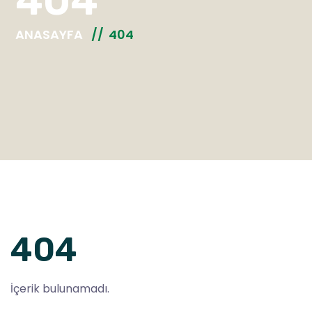
404
ANASAYFA
404
404
İçerik bulunamadı.