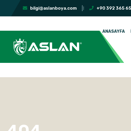
bilgi@aslanboya.com
+90 392 365 65
ANASAYFA