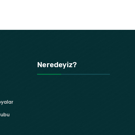
Neredeyiz?
oyalar
rubu