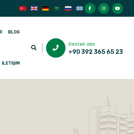
R
BLOG
Destek alın
+90 392 365 65 23
İLETIŞIM