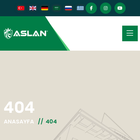
404
ANASAYFA
404