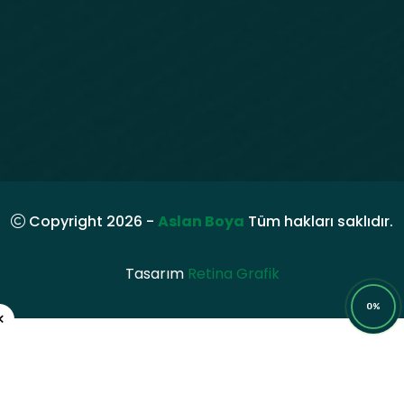
Copyright 2026 -
Aslan Boya
Tüm hakları saklıdır.
Tasarım
Retina Grafik
0%
×