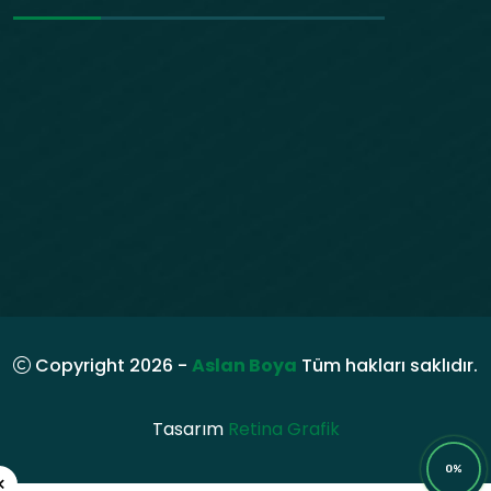
Copyright 2026 -
Aslan Boya
Tüm hakları saklıdır.
Tasarım
Retina Grafik
0%
×