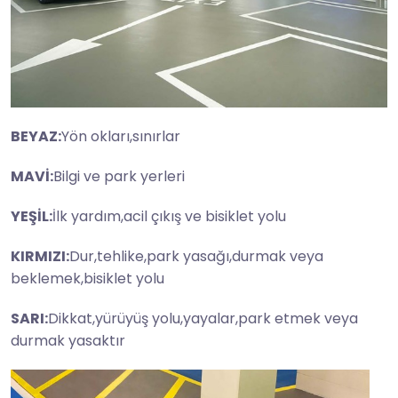
BEYAZ:
Yön okları,sınırlar
MAVİ:
Bilgi ve park yerleri
YEŞİL:
İlk yardım,acil çıkış ve bisiklet yolu
KIRMIZI:
Dur,tehlike,park yasağı,durmak veya
beklemek,bisiklet yolu
SARI:
Dikkat,yürüyüş yolu,yayalar,park etmek veya
durmak yasaktır