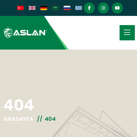
404
ANASAYFA
404