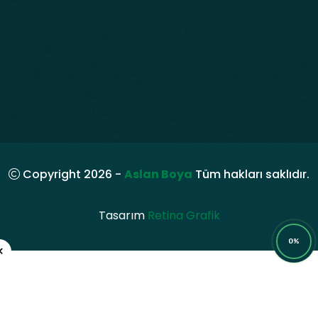
Copyright 2026 -
Aslan Boya
Tüm hakları saklıdır.
Tasarım
Retina Grafik
0%
×