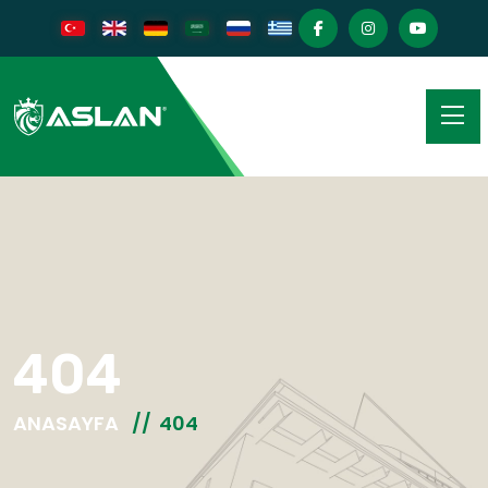
404
ANASAYFA
404