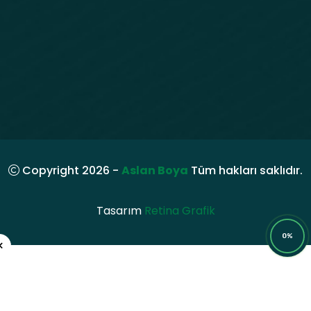
Copyright 2026 -
Aslan Boya
Tüm hakları saklıdır.
Tasarım
Retina Grafik
0%
×