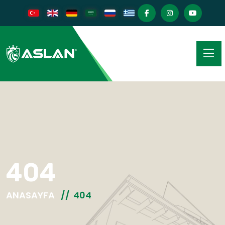
404
ANASAYFA
404