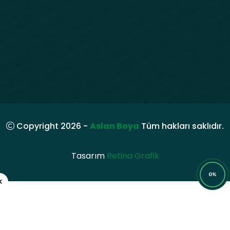
Copyright 2026 -
Aslan Boya
Tüm hakları saklıdır.
Tasarım
Retina Grafik
0%
×