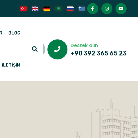
R
BLOG
Destek alın
+90 392 365 65 23
İLETIŞIM