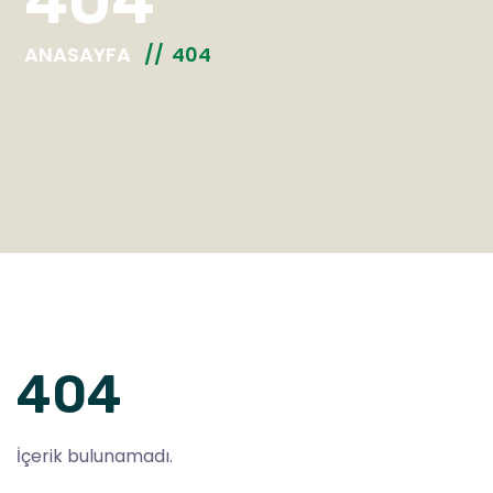
404
ANASAYFA
404
404
İçerik bulunamadı.