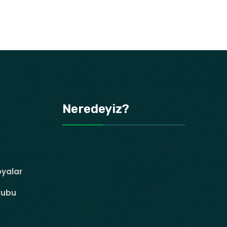
Neredeyiz?
oyalar
rubu