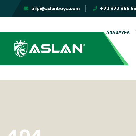
bilgi@aslanboya.com
+90 392 365 65
ANASAYFA