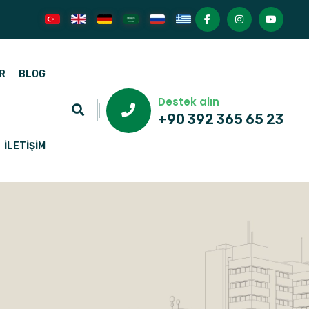
R
BLOG
Destek alın
+90 392 365 65 23
İLETIŞIM