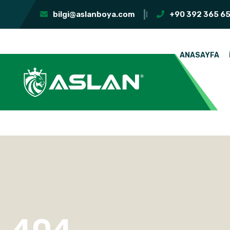
bilgi@aslanboya.com
+90 392 365 65
ANASAYFA