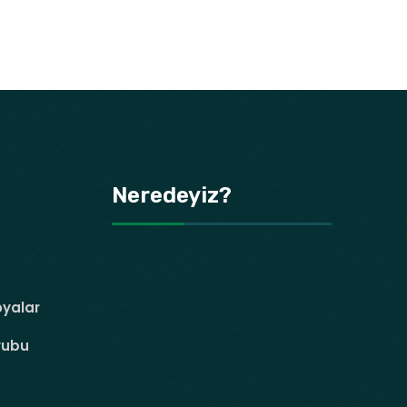
Neredeyiz?
oyalar
rubu