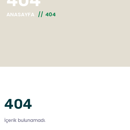
404
ANASAYFA
404
404
İçerik bulunamadı.