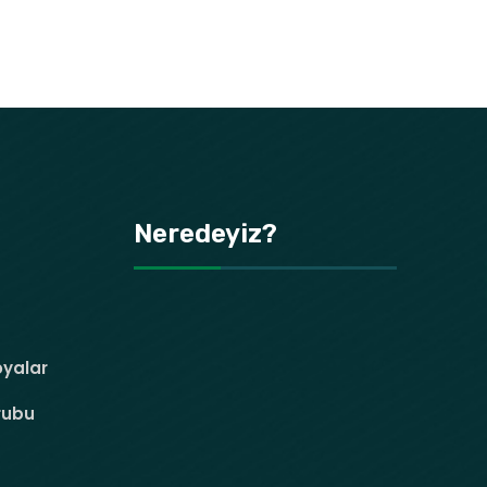
Neredeyiz?
oyalar
rubu