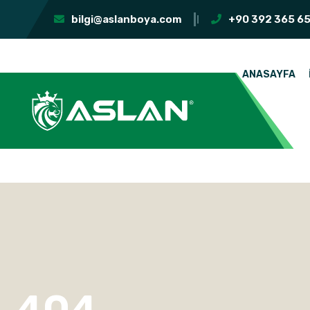
bilgi@aslanboya.com
+90 392 365 65
ANASAYFA