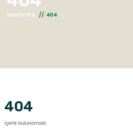
404
ANASAYFA
404
404
İçerik bulunamadı.