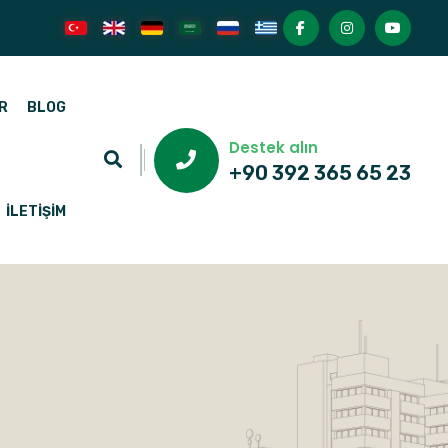
R
BLOG
Destek alın
+90 392 365 65 23
İLETIŞIM