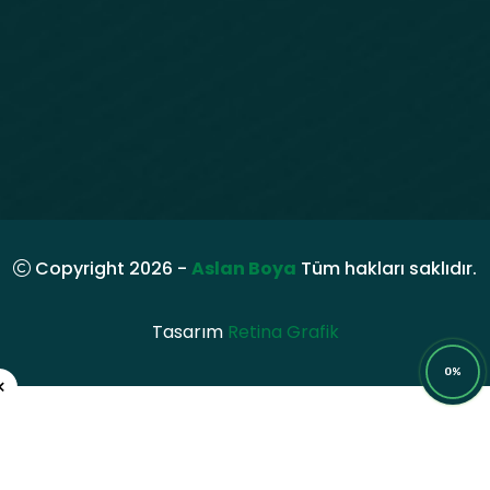
Copyright 2026 -
Aslan Boya
Tüm hakları saklıdır.
Tasarım
Retina Grafik
0%
×