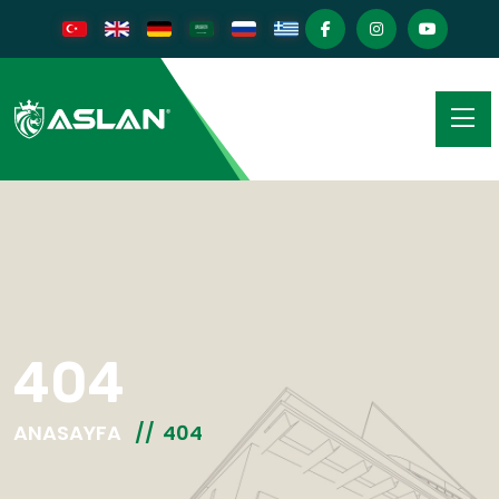
404
ANASAYFA
404