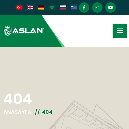
404
ANASAYFA
404