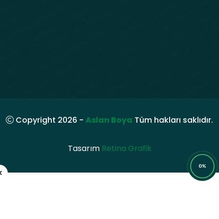
Copyright 2026 -
Aslan Boya
Tüm hakları saklıdır.
Tasarım
Retina Grafik
0%
×