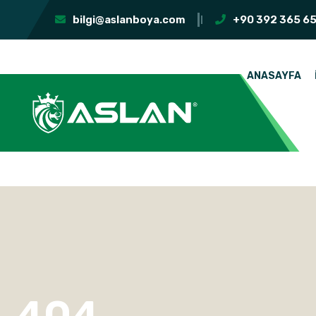
bilgi@aslanboya.com
+90 392 365 65
ANASAYFA