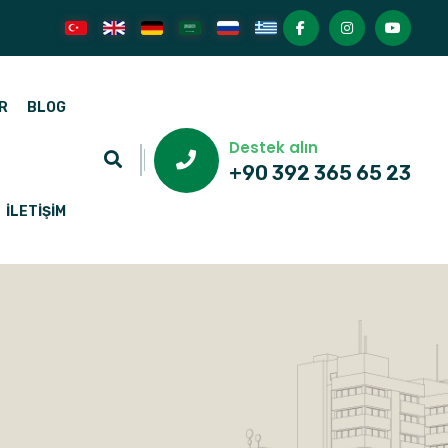
R
BLOG
Destek alın
+90 392 365 65 23
İLETIŞIM