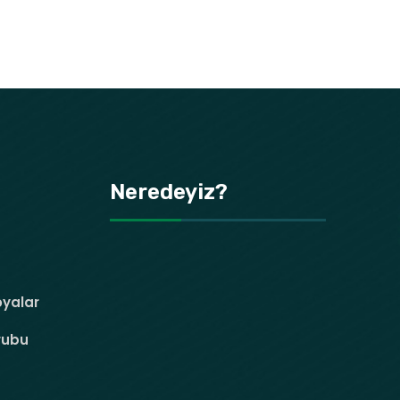
Neredeyiz?
oyalar
rubu