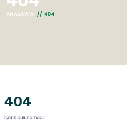
404
ANASAYFA
404
404
İçerik bulunamadı.