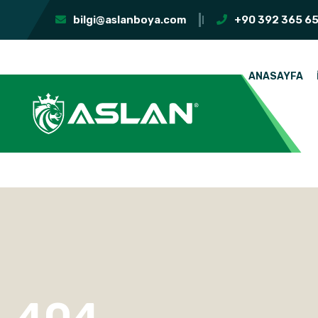
bilgi@aslanboya.com
+90 392 365 65
ANASAYFA