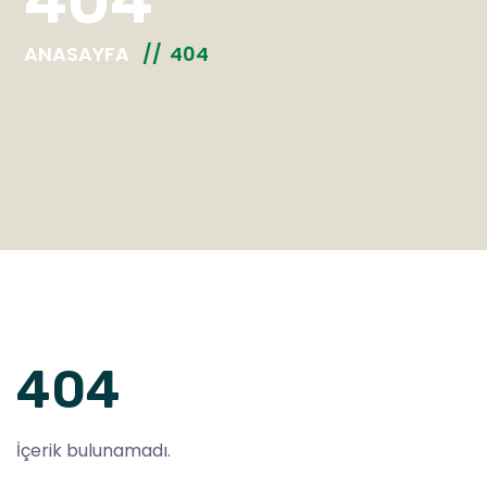
404
ANASAYFA
404
404
İçerik bulunamadı.