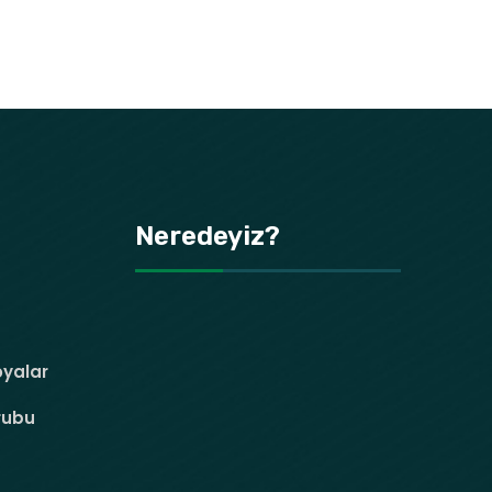
Neredeyiz?
oyalar
rubu