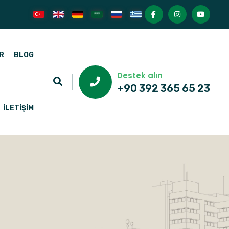
R
BLOG
Destek alın
+90 392 365 65 23
İLETIŞIM