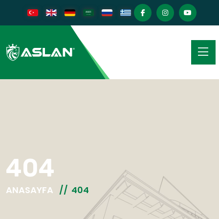
404
ANASAYFA
404