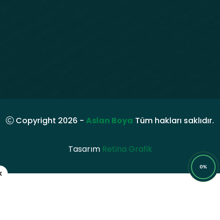
Copyright 2026 -
Aslan Boya
Tüm hakları saklıdır.
Tasarım
Retina Grafik
0%
×