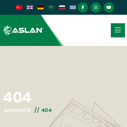
404
ANASAYFA
404