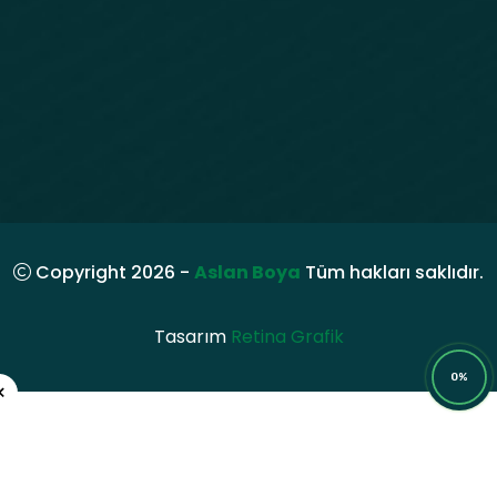
Copyright 2026 -
Aslan Boya
Tüm hakları saklıdır.
Tasarım
Retina Grafik
0%
×