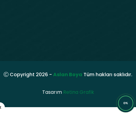
Copyright 2026 -
Aslan Boya
Tüm hakları saklıdır.
Tasarım
Retina Grafik
0%
×