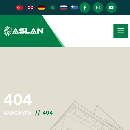
404
ANASAYFA
404