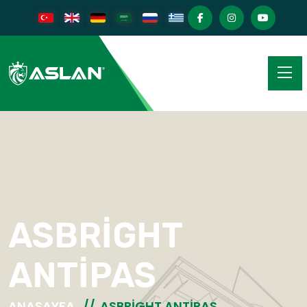
ASBRİGHT
ANTİPAS
ANASAYFA
ASBRİGHT ANTİPAS