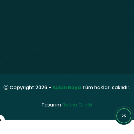
Copyright 2026 -
Aslan Boya
Tüm hakları saklıdır.
Tasarım
Retina Grafik
0%
×