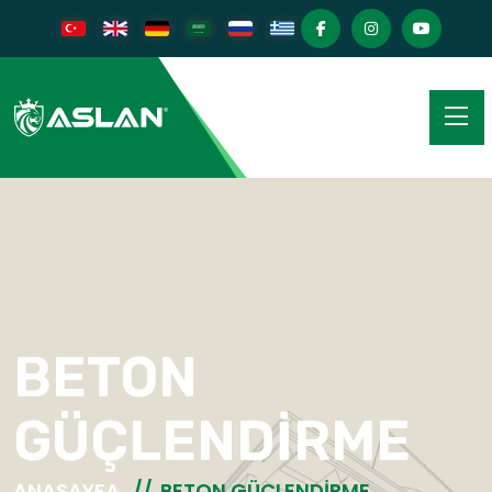
BETON
GÜÇLENDIRME
ANASAYFA
BETON GÜÇLENDIRME