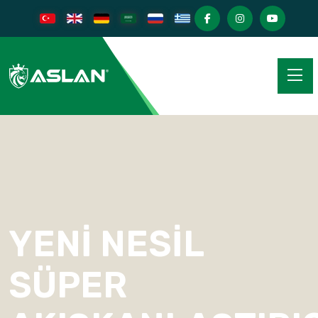
YENI NESIL
SÜPER