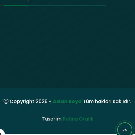
Copyright 2026 -
Aslan Boya
Tüm hakları saklıdır.
Tasarım
Retina Grafik
0%
×