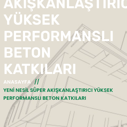
AKIŞKANLAŞTIRIC
YÜKSEK
PERFORMANSLI
BETON
KATKILARI
ANASAYFA
YENI NESIL SÜPER AKIŞKANLAŞTIRICI YÜKSEK
PERFORMANSLI BETON KATKILARI