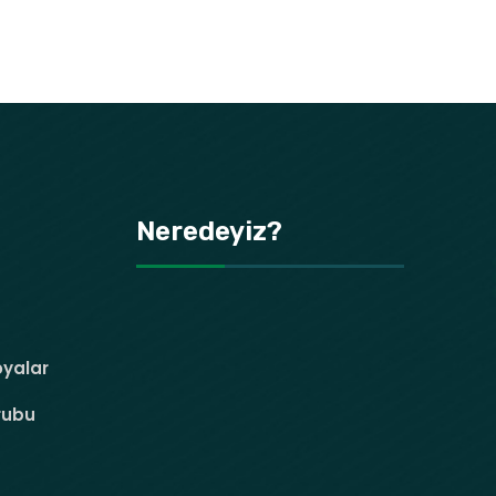
Neredeyiz?
oyalar
rubu