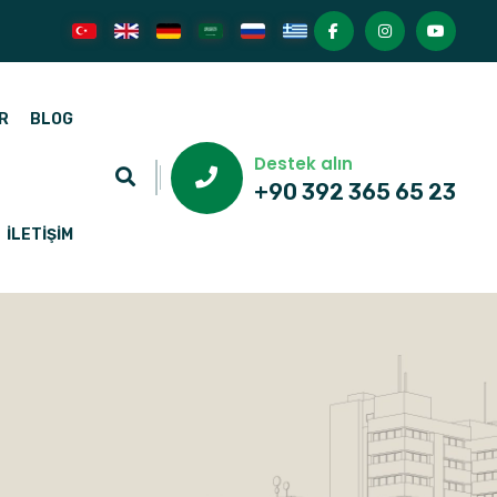
R
BLOG
Destek alın
+90 392 365 65 23
İLETIŞIM