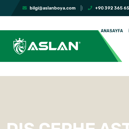
bilgi@aslanboya.com
+90 392 365 65
ANASAYFA