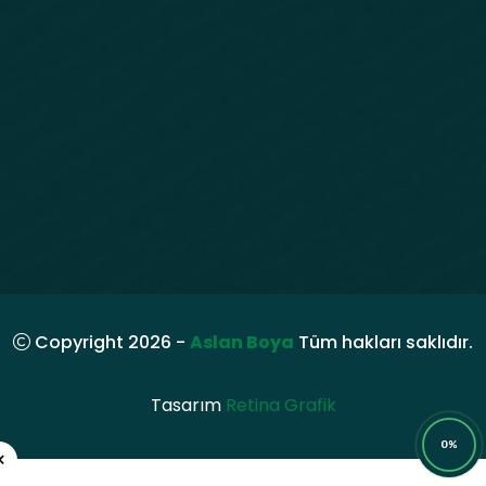
Copyright 2026 -
Aslan Boya
Tüm hakları saklıdır.
Tasarım
Retina Grafik
0%
×