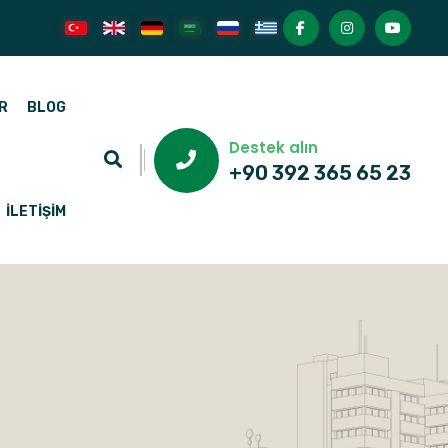
R
BLOG
Destek alın
+90 392 365 65 23
İLETIŞIM