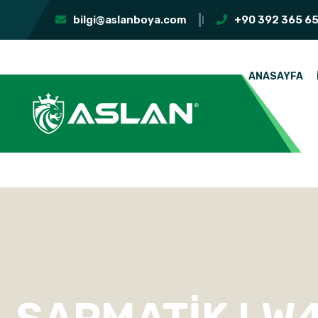
bilgi@aslanboya.com
+90 392 365 65
ANASAYFA