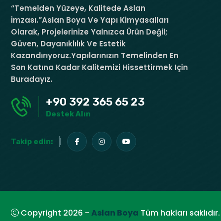
“Temelden Yüzeye, Kalitede Aslan
İmzası.”Aslan Boya Ve Yapı Kimyasalları
Olarak, Projelerinize Yalnızca Ürün Değil;
Güven, Dayanıklılık Ve Estetik
Kazandırıyoruz.Yapılarınızın Temelinden En
Son Katına Kadar Kalitemizi Hissettirmek Için
Buradayız.
+90 392 365 65 23
Destek Alın
Takip edin:
Copyright 2026 -
Aslan Boya
Tüm hakları saklıdır.