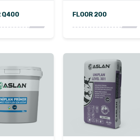
 Q400
FLOOR 200