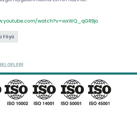
ww.youtube.com/watch?v=wxWQ_qGR9jo
gi Föyü
BELGELERİ