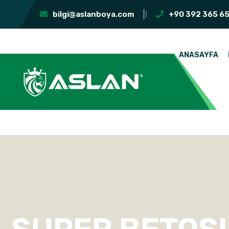
bilgi@aslanboya.com
+90 392 365 65
ANASAYFA