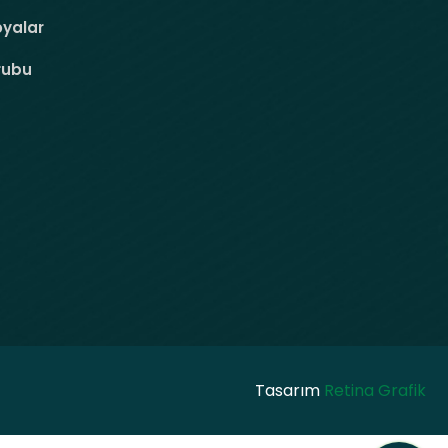
oyalar
rubu
Tasarım
Retina Grafik