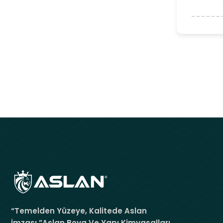
“Temelden Yüzeye, Kalitede Aslan
İmzası.”Aslan Boya Ve Yapı Kimyasalları