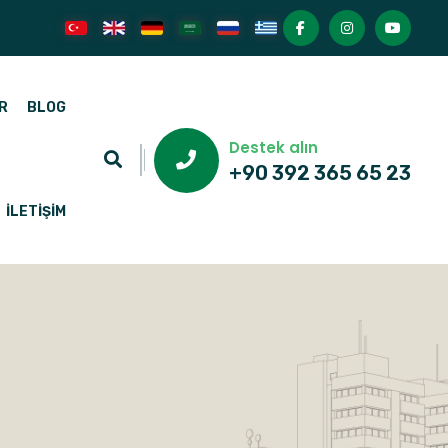
R
BLOG
Destek alın
+90 392 365 65 23
İLETIŞIM