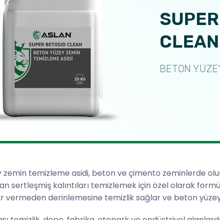
SUPER
CLEAN
BETON YÜZEY
zemin temizleme asidi, beton ve çimento zeminlerde oluşan 
an sertleşmiş kalıntıları temizlemek için özel olarak formül
r vermeden derinlemesine temizlik sağlar ve beton yüzey
sı temizlik, depo, fabrika, otopark ve endüstriyel alanlard