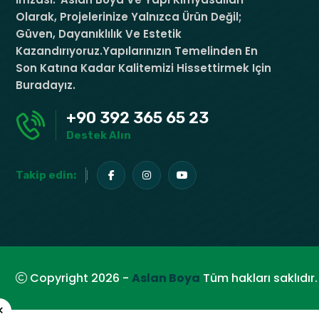
Olarak, Projelerinize Yalnızca Ürün Değil;
Güven, Dayanıklılık Ve Estetik
Kazandırıyoruz.Yapılarınızın Temelinden En
Son Katına Kadar Kalitemizi Hissettirmek Için
Buradayız.
+90 392 365 65 23
Destek Alın
Takip edin:
Copyright 2026 -
Aslan Boya
Tüm hakları saklıdır.
×