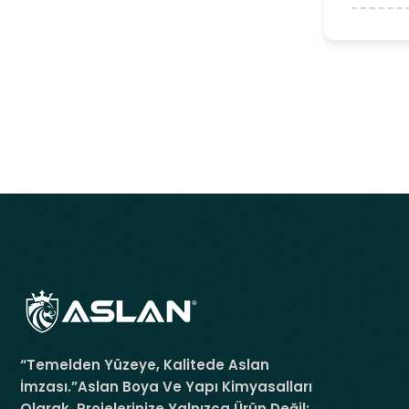
“Temelden Yüzeye, Kalitede Aslan
İmzası.”Aslan Boya Ve Yapı Kimyasalları
Olarak, Projelerinize Yalnızca Ürün Değil;