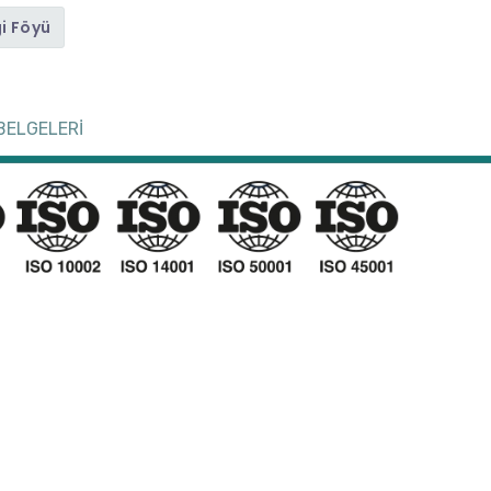
gi Föyü
BELGELERİ