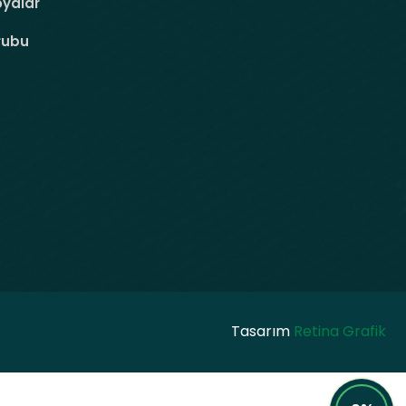
oyalar
rubu
Tasarım
Retina Grafik