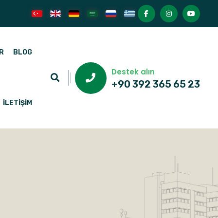
R
BLOG
Destek alın
+90 392 365 65 23
İLETIŞIM