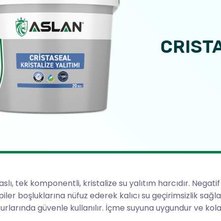
CRIST
lı, tek komponentli, kristalize su yalıtım harcıdır. Negatif 
ler boşluklarına nüfuz ederek kalıcı su geçirimsizlik sağ
rlarında güvenle kullanılır. İçme suyuna uygundur ve kola