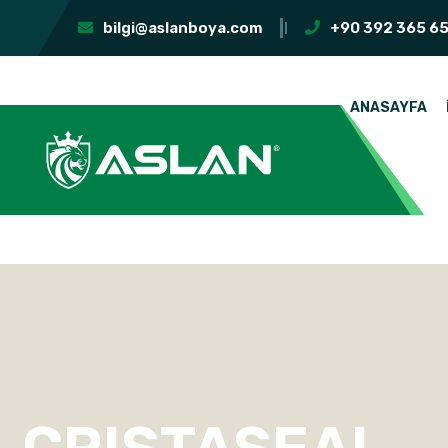
bilgi@aslanboya.com
+90 392 365 65
ANASAYFA