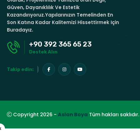
Güven, Dayanıklılık Ve Estetik
Kazandırıyoruz.Yapılarınızın Temelinden En
Son Katına Kadar Kalitemizi Hissettirmek Için
Buradayız.
+90 392 365 65 23
Destek Alın
Takip edin:
Copyright 2026 -
Aslan Boya
Tüm hakları saklıdır.
×