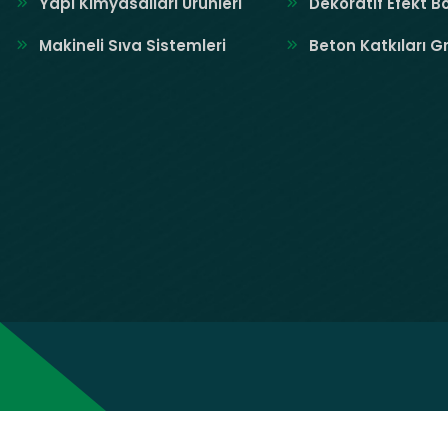
Yapı Kimyasalları Ürünleri
Dekoratif Efekt B
Makineli Sıva Sistemleri
Beton Katkıları G