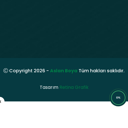
Copyright 2026 -
Aslan Boya
Tüm hakları saklıdır.
Tasarım
Retina Grafik
0%
×