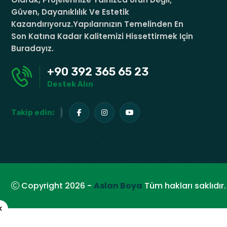
Güven, Dayanıklılık Ve Estetik
Kazandırıyoruz.Yapılarınızın Temelinden En
Son Katına Kadar Kalitemizi Hissettirmek Için
Buradayız.
+90 392 365 65 23
Destek Alın
Takip edin:
Copyright 2026 -
Aslan Boya
Tüm hakları saklıdır.
×