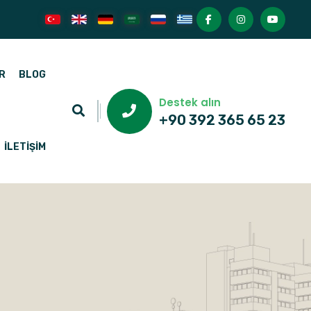
R
BLOG
Destek alın
+90 392 365 65 23
İLETIŞIM