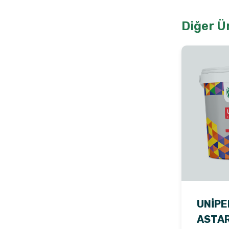
Diğer Ü
UNIPE
ASTA