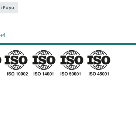
gi Föyü
Rİ