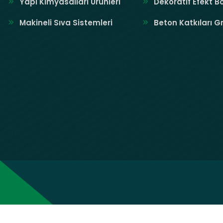
Yapı Kimyasalları Ürünleri
Dekoratif Efekt B
Makineli Sıva Sistemleri
Beton Katkıları G