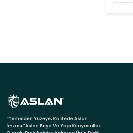
“Temelden Yüzeye, Kalitede Aslan
İmzası.”Aslan Boya Ve Yapı Kimyasalları
Olarak, Projelerinize Yalnızca Ürün Değil;