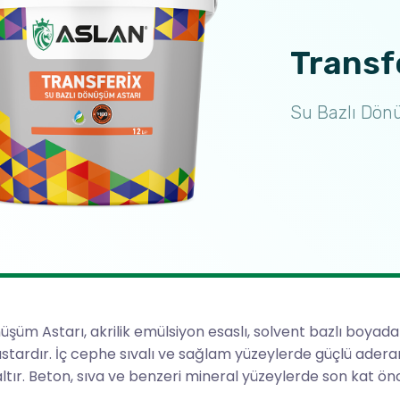
Transf
Su Bazlı Dön
üşüm Astarı, akrilik emülsiyon esaslı, solvent bazlı boyadan 
astardır. İç cephe sıvalı ve sağlam yüzeylerde güçlü adera
altır. Beton, sıva ve benzeri mineral yüzeylerde son kat önc