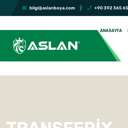
bilgi@aslanboya.com
+90 392 365 65
ANASAYFA