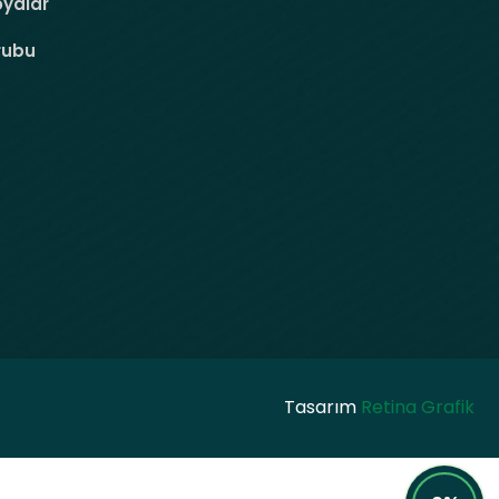
oyalar
rubu
Tasarım
Retina Grafik